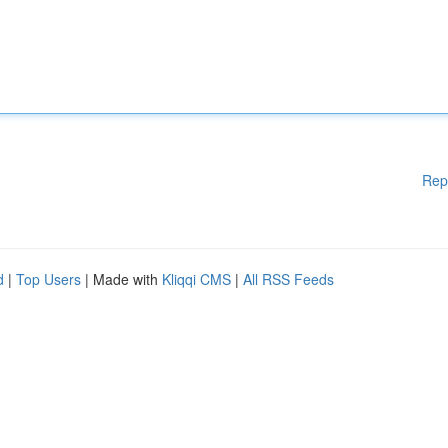
Rep
d
|
Top Users
| Made with
Kliqqi CMS
|
All RSS Feeds