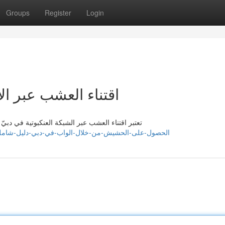
Groups
Register
Login
اقتناء العشب عبر ا
تعتبر اقتناء العشب عبر الشبكة العنكبوتية في دبيّ 
tps://martinansmd752134.theisblog.com/42004667/الحصول-على-الحشيش-من-خلال-الواب-في-دبي-دليل-شامل