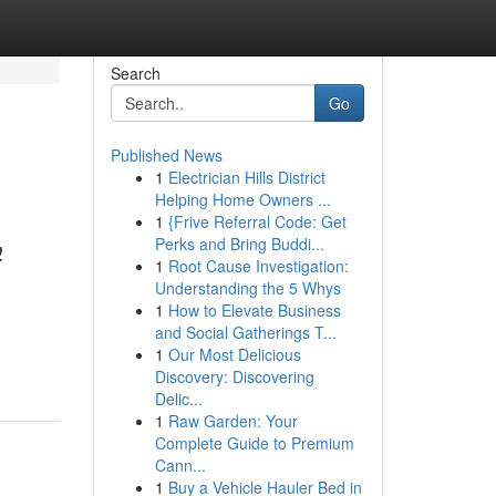
Search
Go
Published News
1
Electrician Hills District
Helping Home Owners ...
1
{Frive Referral Code: Get
ب
Perks and Bring Buddi...
1
Root Cause Investigation:
Understanding the 5 Whys
1
How to Elevate Business
and Social Gatherings T...
1
Our Most Delicious
Discovery: Discovering
Delic...
1
Raw Garden: Your
Complete Guide to Premium
Cann...
1
Buy a Vehicle Hauler Bed in