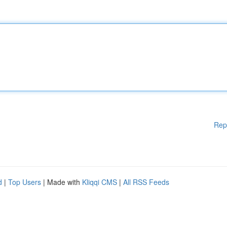
Rep
d
|
Top Users
| Made with
Kliqqi CMS
|
All RSS Feeds