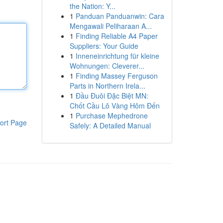
the Nation: Y...
1
Panduan Panduanwin: Cara
Mengawali Peliharaan A...
1
Finding Reliable A4 Paper
Suppliers: Your Guide
1
Inneneinrichtung für kleine
Wohnungen: Cleverer...
1
Finding Massey Ferguson
Parts in Northern Irela...
1
Đầu Đuôi Đặc Biệt MN:
Chốt Cầu Lô Vàng Hôm Đến
1
Purchase Mephedrone
ort Page
Safely: A Detailed Manual