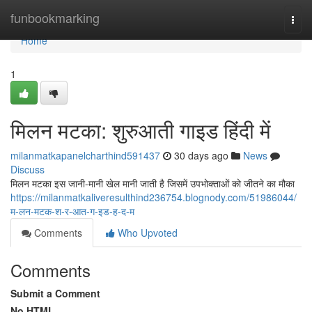
Home
funbookmarking
Togg
navi
Home
1
मिलन मटका: शुरुआती गाइड हिंदी में
milanmatkapanelcharthind591437
30 days ago
News
Discuss
मिलन मटका इस जानी-मानी खेल मानी जाती है जिसमें उपभोक्ताओं को जीतने का मौका
https://milanmatkaliveresulthind236754.blognody.com/51986044/
म-लन-मटक-श-र-आत-ग-इड-ह-द-म
Comments
Who Upvoted
Comments
Submit a Comment
No HTML