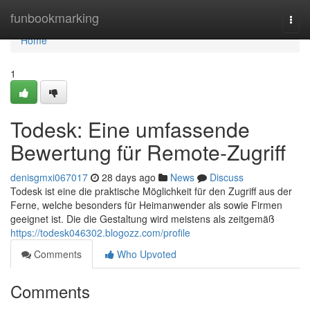
Home
funbookmarking
Togg
navi
Home
1
Todesk: Eine umfassende
Bewertung für Remote-Zugriff
denisgmxi067017
28 days ago
News
Discuss
Todesk ist eine die praktische Möglichkeit für den Zugriff aus der
Ferne, welche besonders für Heimanwender als sowie Firmen
geeignet ist. Die die Gestaltung wird meistens als zeitgemäß
https://todesk046302.blogozz.com/profile
Comments
Who Upvoted
Comments