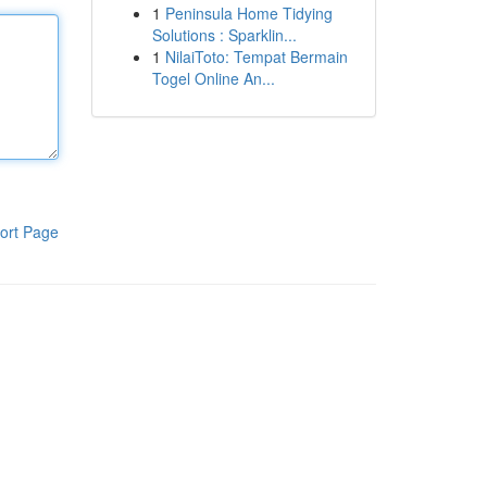
1
Peninsula Home Tidying
Solutions : Sparklin...
1
NilaiToto: Tempat Bermain
Togel Online An...
ort Page