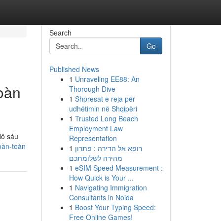
Search
Go
Published News
1
Unraveling EE88: An
oàn
Thorough Dive
1
Shpresat e reja për
udhëtimin në Shqipëri
1
Trusted Long Beach
Employment Law
lô sáu
Representation
oàn-toàn
1
רופא אל הדירה : פתרון
מהירה לשלומתכם
1
eSIM Speed Measurement :
How Quick is Your ...
1
Navigating Immigration
Consultants in Noida
1
Boost Your Typing Speed:
Free Online Games!