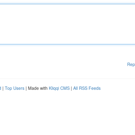
Rep
d
|
Top Users
| Made with
Kliqqi CMS
|
All RSS Feeds