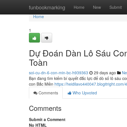
Home
funbookmarking
Home
New
Submit
Home
1
Dự Đoán Dàn Lô Sáu Con
Toàn
soi-cu-dn-6-con-min-bc-h939363
29 days ago
Ne
Bạn đang tìm kiếm bí quyết đắc lực để dò số lô sáu con
con Bắc Miền
https://heidilavo440047.blogitright.co
Comments
Who Upvoted
Comments
Submit a Comment
No HTML