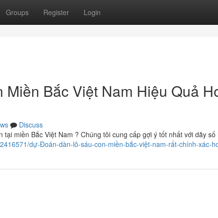
Groups
Register
Login
 Miền Bắc Việt Nam Hiệu Quả H
ws
Discuss
 tại miền Bắc Việt Nam ? Chúng tôi cung cấp gợi ý tốt nhất với dãy số 
m/42416571/dự-Đoán-dàn-lô-sáu-con-miền-bắc-việt-nam-rất-chính-xác-h