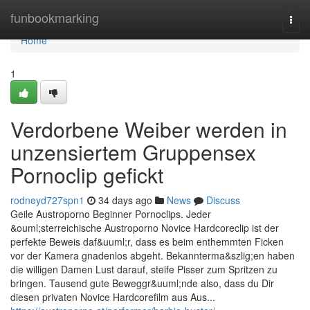
Home
funbookmarking
Togg
navi
Home
1
Verdorbene Weiber werden in
unzensiertem Gruppensex
Pornoclip gefickt
rodneyd727spn1
34 days ago
News
Discuss
Geile Austroporno Beginner Pornoclips. Jeder
&ouml;sterreichische Austroporno Novice Hardcoreclip ist der
perfekte Beweis daf&uuml;r, dass es beim enthemmten Ficken
vor der Kamera gnadenlos abgeht. Bekannterma&szlig;en haben
die willigen Damen Lust darauf, steife Pisser zum Spritzen zu
bringen. Tausend gute Beweggr&uuml;nde also, dass du Dir
diesen privaten Novice Hardcorefilm aus Aus...