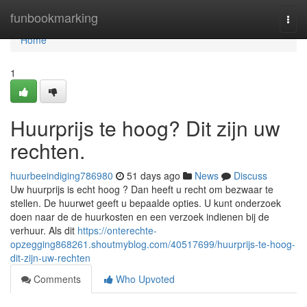
Home
funbookmarking
Togg
navi
Home
1
Huurprijs te hoog? Dit zijn uw
rechten.
huurbeeindiging786980
51 days ago
News
Discuss
Uw huurprijs is echt hoog ? Dan heeft u recht om bezwaar te
stellen. De huurwet geeft u bepaalde opties. U kunt onderzoek
doen naar de de huurkosten en een verzoek indienen bij de
verhuur. Als dit
https://onterechte-
opzegging868261.shoutmyblog.com/40517699/huurprijs-te-hoog-
dit-zijn-uw-rechten
Comments
Who Upvoted