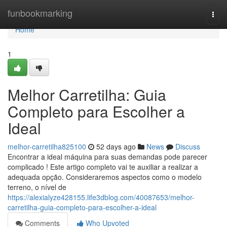
Home
funbookmarking
Togg
navi
Home
1
Melhor Carretilha: Guia
Completo para Escolher a
Ideal
melhor-carretilha825100
52 days ago
News
Discuss
Encontrar a ideal máquina para suas demandas pode parecer
complicado ! Este artigo completo vai te auxiliar a realizar a
adequada opção. Consideraremos aspectos como o modelo
terreno, o nível de
https://alexialyze428155.life3dblog.com/40087653/melhor-
carretilha-guia-completo-para-escolher-a-ideal
Comments
Who Upvoted