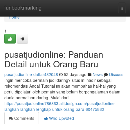
Home
funbookmarking
Togg
navi
Home
1
pusatjudionline: Panduan
Detail untuk Orang Baru
pusatjudionline-daftar482048
52 days ago
News
Discuss
Ingin mencoba bermain judi daring? situs ini hadir sebagai
rekomendasi Anda! Tutorial ini akan membahas hal-hal yang
perlu dipelajari oleh pemain yang belum berpengalaman dalam
dunia permainan daring. Mulai dari
https://pusatjudionline786863.alltdesign.com/pusatjudionline-
langkah-langkah-lengkap-untuk-orang-baru-60475882
Comments
Who Upvoted