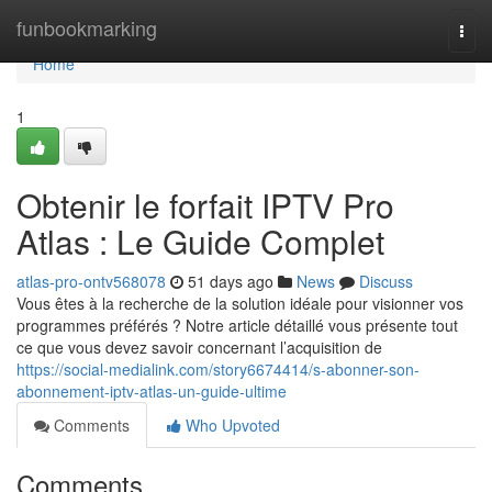
Home
funbookmarking
Togg
navi
Home
1
Obtenir le forfait IPTV Pro
Atlas : Le Guide Complet
atlas-pro-ontv568078
51 days ago
News
Discuss
Vous êtes à la recherche de la solution idéale pour visionner vos
programmes préférés ? Notre article détaillé vous présente tout
ce que vous devez savoir concernant l’acquisition de
https://social-medialink.com/story6674414/s-abonner-son-
abonnement-iptv-atlas-un-guide-ultime
Comments
Who Upvoted
Comments