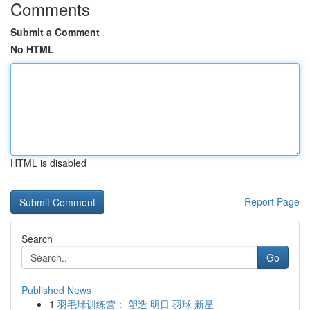
Comments
Submit a Comment
No HTML
HTML is disabled
Report Page
Search
Go
Published News
1
羽毛球训练营： 塑造 明日 羽球 新星