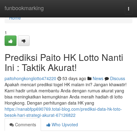
Home
funbookmarking
Togg
navi
Home
1
Prediksi Paito HK Lotto Nanti
Ini : Taktik Akurat!
paitohongkonglotto474220
53 days ago
News
Discuss
Apakah mencari prediksi togel HK malam ini? Jangan khawatir!
Kami hadir untuk membantu Anda dengan rumus akurat yang
bisa meningkatkan kemungkinan Anda meraih hadiah di lotto
Hongkong. Dengan perhitungan data HK yang
https://nanabfpp690769.total-blog.com/prediksi-data-hk-toto-
besok-hari-strategi-akurat-67126822
Comments
Who Upvoted