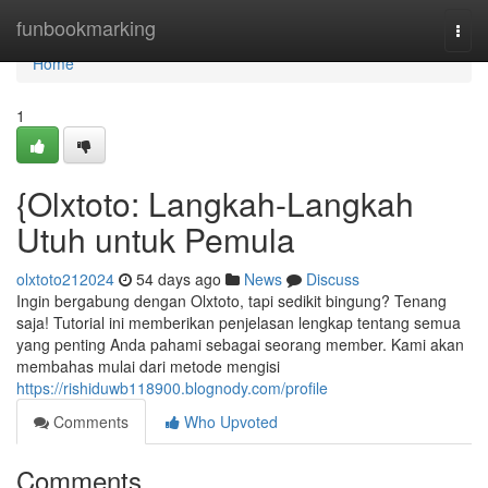
Home
funbookmarking
Togg
navi
Home
1
{Olxtoto: Langkah-Langkah
Utuh untuk Pemula
olxtoto212024
54 days ago
News
Discuss
Ingin bergabung dengan Olxtoto, tapi sedikit bingung? Tenang
saja! Tutorial ini memberikan penjelasan lengkap tentang semua
yang penting Anda pahami sebagai seorang member. Kami akan
membahas mulai dari metode mengisi
https://rishiduwb118900.blognody.com/profile
Comments
Who Upvoted
Comments