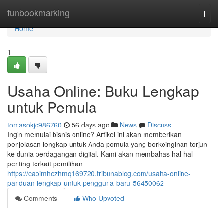
Home
funbookmarking
Togg
navi
Home
1
Usaha Online: Buku Lengkap
untuk Pemula
tomasokjc986760
56 days ago
News
Discuss
Ingin memulai bisnis online? Artikel ini akan memberikan
penjelasan lengkap untuk Anda pemula yang berkeinginan terjun
ke dunia perdagangan digital. Kami akan membahas hal-hal
penting terkait pemilihan
https://caoimhezhmq169720.tribunablog.com/usaha-online-
panduan-lengkap-untuk-pengguna-baru-56450062
Comments
Who Upvoted