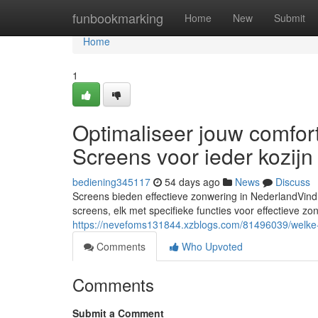
Home
funbookmarking
Home
New
Submit
Home
1
Optimaliseer jouw comfo
Screens voor ieder kozijn
bediening345117
54 days ago
News
Discuss
Screens bieden effectieve zonwering in NederlandVind
screens, elk met specifieke functies voor effectieve zo
https://nevefoms131844.xzblogs.com/81496039/welke-
Comments
Who Upvoted
Comments
Submit a Comment