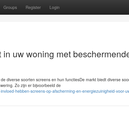
Groups
Register
Login
rt in uw woning met beschermend
 de diverse soorten screens en hun functiesDe markt biedt diverse soo
nwering. Zo zijn er bijvoorbeeld de
invloed-hebben-screens-op-afscherming-en-energiezuinigheid-voor-uw