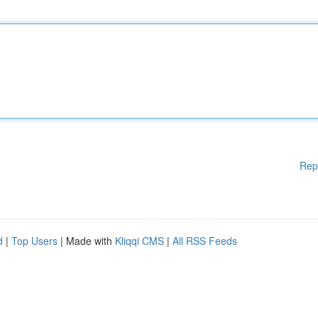
Rep
d
|
Top Users
| Made with
Kliqqi CMS
|
All RSS Feeds