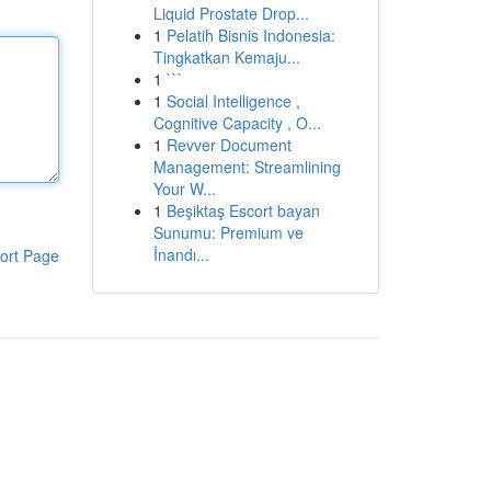
Liquid Prostate Drop...
1
Pelatih Bisnis Indonesia:
Tingkatkan Kemaju...
1
```
1
Social Intelligence ,
Cognitive Capacity , O...
1
Revver Document
Management: Streamlining
Your W...
1
Beşiktaş Escort bayan
Sunumu: Premium ve
İnandı...
ort Page