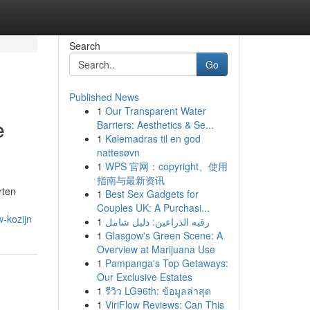
Search
Go
Published News
1
Our Transparent Water
e
Barriers: Aesthetics & Se...
1
Kølemadras til en god
nattesøvn
1
WPS 官网：copyright、使用
指南与最新资讯
rten
1
Best Sex Gadgets for
Couples UK: A Purchasi...
-kozijn
1
رقيه الذراعين: دليل شامل
1
Glasgow's Green Scene: A
Overview at Marijuana Use
1
Pampanga's Top Getaways:
Our Exclusive Estates
1
รีวิว LG96th: ข้อมูลล่าสุด
1
ViriFlow Reviews: Can This