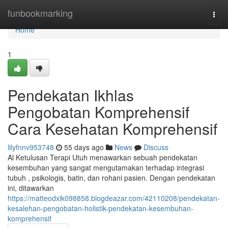
Home
funbookmarking
Togg
navi
Home
1
Pendekatan Ikhlas
Pengobatan Komprehensif
Cara Kesehatan Komprehensif
lilyfnnv953748
55 days ago
News
Discuss
Al Ketulusan Terapi Utuh menawarkan sebuah pendekatan
kesembuhan yang sangat mengutamakan terhadap integrasi
tubuh , psikologis, batin, dan rohani pasien. Dengan pendekatan
ini, ditawarkan
https://matteodxik098858.blogdeazar.com/42110208/pendekatan-
kesalehan-pengobatan-holistik-pendekatan-kesembuhan-
komprehensif