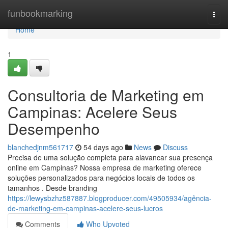
Home
funbookmarking
Togg
navi
Home
1
Consultoria de Marketing em
Campinas: Acelere Seus
Desempenho
blanchedjnm561717
54 days ago
News
Discuss
Precisa de uma solução completa para alavancar sua presença
online em Campinas? Nossa empresa de marketing oferece
soluções personalizados para negócios locais de todos os
tamanhos . Desde branding
https://lewysbzhz587887.blogproducer.com/49505934/agência-
de-marketing-em-campinas-acelere-seus-lucros
Comments
Who Upvoted