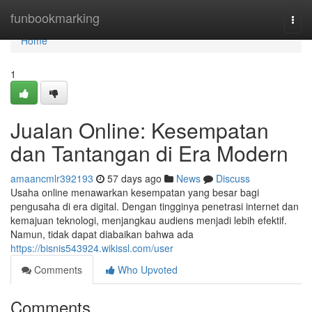
Home
funbookmarking
Togg
navi
Home
1
Jualan Online: Kesempatan
dan Tantangan di Era Modern
amaancmlr392193
57 days ago
News
Discuss
Usaha online menawarkan kesempatan yang besar bagi
pengusaha di era digital. Dengan tingginya penetrasi internet dan
kemajuan teknologi, menjangkau audiens menjadi lebih efektif.
Namun, tidak dapat diabaikan bahwa ada
https://bisnis543924.wikissl.com/user
Comments
Who Upvoted
Comments