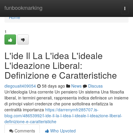
Home
funbookmarking
Togg
navi
Home
1
L'ide Il La L'idea L'ideale
L'ideazione Liberal:
Definizione e Caratteristiche
diegouait409054
58 days ago
News
Discuss
Un'ideologia Una corrente Un pensiero Un sistema Una filosofia
liberal, in termini generali, rappresenta indica definisce un insieme
di principi valori credenze che pone sottolinea enfatizza la
centralità importanza
https://darrenymfr285707.is-
blog.com/48653992/l-ide-il-la-l-idea-l-ideale-l-ideazione-liberal-
definizione-e-caratteristiche
Comments
Who Upvoted