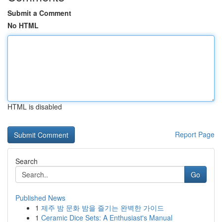
Submit a Comment
No HTML
HTML is disabled
Report Page
Search
Go
Published News
1
제주 밤 문화 밤을 즐기는 완벽한 가이드
1
Ceramic Dice Sets: A Enthusiast's Manual