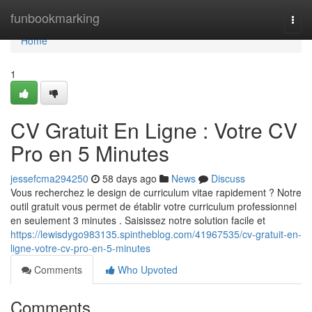
Home
funbookmarking
Togg
navi
Home
1
CV Gratuit En Ligne : Votre CV
Pro en 5 Minutes
jessefcma294250
58 days ago
News
Discuss
Vous recherchez le design de curriculum vitae rapidement ? Notre
outil gratuit vous permet de établir votre curriculum professionnel
en seulement 3 minutes . Saisissez notre solution facile et
https://lewisdygo983135.spintheblog.com/41967535/cv-gratuit-en-
ligne-votre-cv-pro-en-5-minutes
Comments
Who Upvoted
Comments