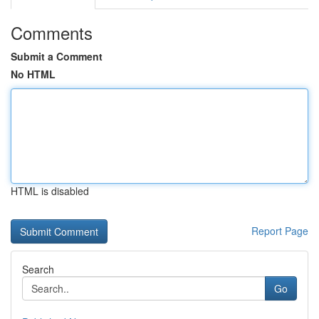
Comments
Submit a Comment
No HTML
HTML is disabled
Report Page
Search
Go