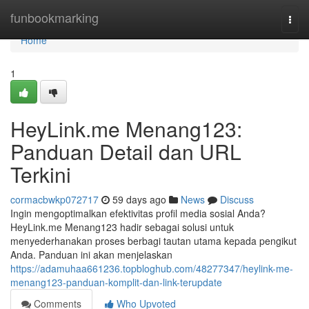
Home
funbookmarking
Togg
navi
Home
1
HeyLink.me Menang123:
Panduan Detail dan URL
Terkini
cormacbwkp072717
59 days ago
News
Discuss
Ingin mengoptimalkan efektivitas profil media sosial Anda?
HeyLink.me Menang123 hadir sebagai solusi untuk
menyederhanakan proses berbagi tautan utama kepada pengikut
Anda. Panduan ini akan menjelaskan
https://adamuhaa661236.topbloghub.com/48277347/heylink-me-
menang123-panduan-komplit-dan-link-terupdate
Comments
Who Upvoted