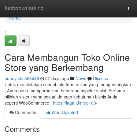
Home
funbookmarking
Togg
navi
Home
1
Cara Membangun Toko Online
Store yang Berkembang
pennycfbc553449
57 days ago
News
Discuss
Untuk menciptakan sebuah platform online yang menguntungkan
, Anda perlu memperhatikan beberapa aspek krusial. Pertama,
pilihlah sistem yang sesuai dengan kebutuhan bisnis Anda,
seperti WooCommerce .
https://laga.id/mpo188/
Comments
Who Upvoted
Comments