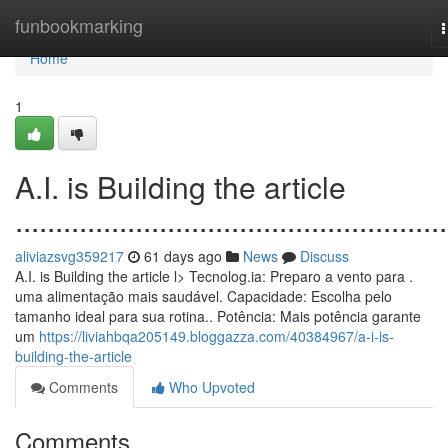
Home
funbookmarking
n
Home
1
A.I. is Building the article
......................................................
aliviazsvg359217
61 days ago
News
Discuss
A.I. is Building the article l> Tecnolog.ia: Preparo a vento para .
uma alimentação mais saudável. Capacidade: Escolha pelo
tamanho ideal para sua rotina.. Potência: Mais potência garante
um
https://liviahbqa205149.bloggazza.com/40384967/a-i-is-
building-the-article
Comments
Who Upvoted
Comments