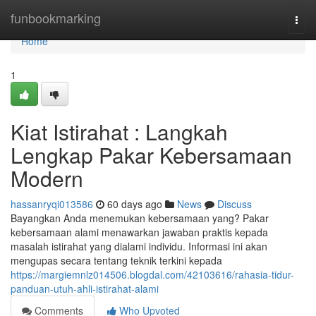
Home
funbookmarking
Togg
navi
Home
1
Kiat Istirahat : Langkah
Lengkap Pakar Kebersamaan
Modern
hassanryqi013586
60 days ago
News
Discuss
Bayangkan Anda menemukan kebersamaan yang? Pakar
kebersamaan alami menawarkan jawaban praktis kepada
masalah istirahat yang dialami individu. Informasi ini akan
mengupas secara tentang teknik terkini kepada
https://margiemnlz014506.blogdal.com/42103616/rahasia-tidur-
panduan-utuh-ahli-istirahat-alami
Comments
Who Upvoted