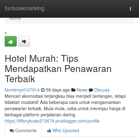
Home
funbookmarking
Togg
navi
Home
1
Hotel Murah: Tips
Mendapatkan Penawaran
Terbaik
fannienynl107914
59 days ago
News
Discuss
Mencari akomodasi terjangkau bisa menjadi tantangan, tetapi
tidaklah mustahil! Ada beberapa cara untuk mengamankan
penawaran terbaik. Mula-mula, coba untuk meninjau harga di
berbagai platform perjalanan daring.
https://tiffanykuwv272678.prublogger.com/profile
Comments
Who Upvoted