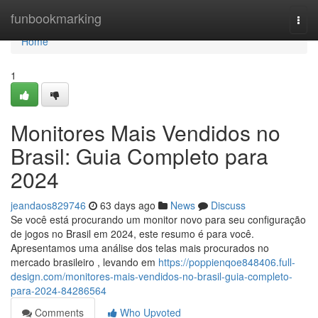
Home
funbookmarking
Togg
navi
Home
1
Monitores Mais Vendidos no
Brasil: Guia Completo para
2024
jeandaos829746
63 days ago
News
Discuss
Se você está procurando um monitor novo para seu configuração
de jogos no Brasil em 2024, este resumo é para você.
Apresentamos uma análise dos telas mais procurados no
mercado brasileiro , levando em
https://poppienqoe848406.full-
design.com/monitores-mais-vendidos-no-brasil-guia-completo-
para-2024-84286564
Comments
Who Upvoted