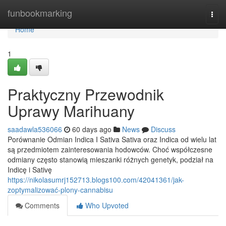
Home
funbookmarking
Togg
navi
Home
1
Praktyczny Przewodnik
Uprawy Marihuany
saadawla536066
60 days ago
News
Discuss
Porównanie Odmian Indica I Sativa Sativa oraz Indica od wielu lat
są przedmiotem zainteresowania hodowców. Choć współczesne
odmiany często stanowią mieszanki różnych genetyk, podział na
Indicę i Sativę
https://nikolasumrj152713.blogs100.com/42041361/jak-
zoptymalizować-plony-cannabisu
Comments
Who Upvoted