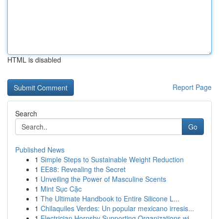
HTML is disabled
Report Page
Search
Go
Published News
1
Simple Steps to Sustainable Weight Reduction
1
EE88: Revealing the Secret
1
Unveiling the Power of Masculine Scents
1
Mint Sục Cặc
1
The Ultimate Handbook to Entire Silicone L...
1
Chilaquiles Verdes: Un popular mexicano irresis...
1
Electrician Hornsby Supporting Organizations wi...