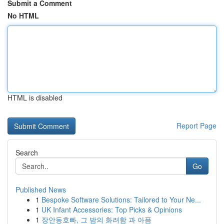
Submit a Comment
No HTML
HTML is disabled
Report Page
Search
Go
Published News
1
Bespoke Software Solutions: Tailored to Your Ne...
1
UK Infant Accessories: Top Picks & Opinions
1
장안동호빠, 그 밤의 화려함 과 아픔