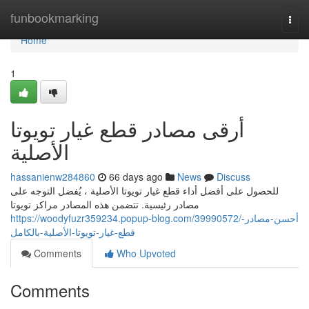
Home
funbookmarking
Togg
navi
Home
1
أرقى مصادر قطع غيار تويوتا
الأصلية
hassanienw284860
66 days ago
News
Discuss
للحصول على أفضل أداء قطع غيار تويوتا الأصلية ، يُفضل التوجه على
مصادر رئيسية. تتضمن هذه المصادر مراكز تويوتا
https://woodyfuzr359234.popup-blog.com/39990572/أحسن-مصادر-
قطع-غيار-تويوتا-الأصلية-بالكامل
Comments
Who Upvoted
Comments