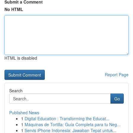
Submit a Comment
No HTML
HTML is disabled
Report Page
Search
Go
Published News
1
Digital Education : Transforming the Educat...
1
Máquinas de Tortilla: Guía Completa para tu Neg...
1
Servis iPhone Indonesia: Jawaban Tepat untuk...