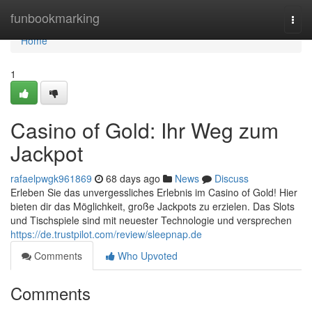
Home
funbookmarking
Togg
navi
Home
1
Casino of Gold: Ihr Weg zum
Jackpot
rafaelpwgk961869
68 days ago
News
Discuss
Erleben Sie das unvergessliches Erlebnis im Casino of Gold! Hier
bieten dir das Möglichkeit, große Jackpots zu erzielen. Das Slots
und Tischspiele sind mit neuester Technologie und versprechen
https://de.trustpilot.com/review/sleepnap.de
Comments
Who Upvoted
Comments