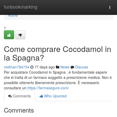
Home
funbookmarking
Togg
navi
Home
1
Come comprare Cocodamol in
la Spagna?
neilinan784734
77 days ago
News
Discuss
Per acquistare Cocodamol in Spagna , è fondamentale sapere
che si tratta di un farmaco soggetto a prescrizione medica. Non è
possibile ottenerlo liberamente prescrizione. È necessario
consultare un
https://farmasegure.com/
Comments
Who Upvoted
Comments