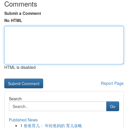
Comments
Submit a Comment
No HTML
HTML is disabled
Report Page
Search
Go
Published News
1
爸爸育儿： 年轻爸妈的 育儿攻略