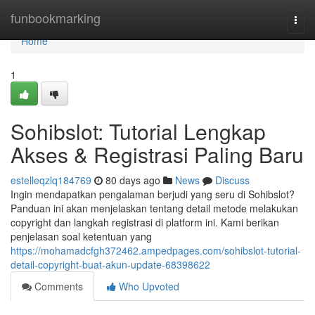
Home
funbookmarking
Togg
navi
Home
1
Sohibslot: Tutorial Lengkap
Akses & Registrasi Paling Baru
estelleqzlq184769
80 days ago
News
Discuss
Ingin mendapatkan pengalaman berjudi yang seru di Sohibslot?
Panduan ini akan menjelaskan tentang detail metode melakukan
copyright dan langkah registrasi di platform ini. Kami berikan
penjelasan soal ketentuan yang
https://mohamadcfgh372462.ampedpages.com/sohibslot-tutorial-
detail-copyright-buat-akun-update-68398622
Comments
Who Upvoted