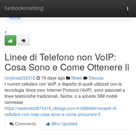
Home
funbookmarking
Togg
navi
Home
1
Linee di Telefono non VoIP:
Cosa Sono e Come Ottenere li
rorybras292572
79 days ago
News
Discuss
I numeri cellulare non VoIP, a dispetto di quelli utilizzati con la
tecnologia Voice over Internet Protocol (VoIP), sono associati a
linee telefoniche tradizionali, fisiche, o a schede SIM mobili
connesse
https://owainokzt675416.ziblogs.com/41689494/recapiti-di-
cellulare-non-voip-cosa-sono-e-come-procurare-li
Comments
Who Upvoted