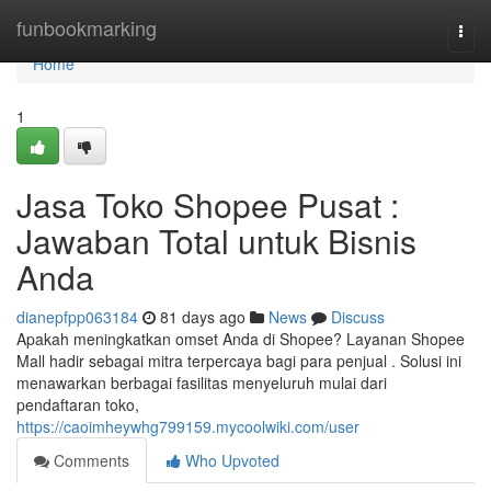
Home
funbookmarking
Togg
navi
Home
1
Jasa Toko Shopee Pusat :
Jawaban Total untuk Bisnis
Anda
dianepfpp063184
81 days ago
News
Discuss
Apakah meningkatkan omset Anda di Shopee? Layanan Shopee
Mall hadir sebagai mitra terpercaya bagi para penjual . Solusi ini
menawarkan berbagai fasilitas menyeluruh mulai dari
pendaftaran toko,
https://caoimheywhg799159.mycoolwiki.com/user
Comments
Who Upvoted