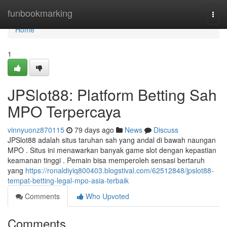
Home
funbookmarking
Togg
navi
Home
1
JPSlot88: Platform Betting Sah
MPO Terpercaya
vinnyuonz870115
79 days ago
News
Discuss
JPSlot88 adalah situs taruhan sah yang andal di bawah naungan
MPO . Situs ini menawarkan banyak game slot dengan kepastian
keamanan tinggi . Pemain bisa memperoleh sensasi bertaruh
yang
https://ronaldiyiq800403.blogstival.com/62512848/jpslot88-
tempat-betting-legal-mpo-asia-terbaik
Comments
Who Upvoted
Comments