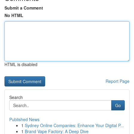
Submit a Comment
No HTML
HTML is disabled
Report Page
Search
Go
Published News
1
Sydney Online Companies: Enhance Your Digital P...
1
Brand Vape Factory: A Deep Dive