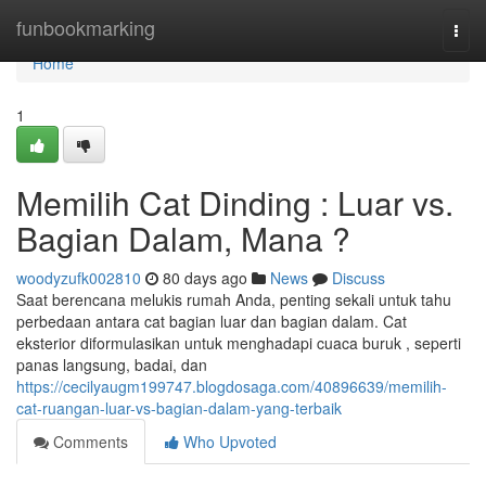
Home
funbookmarking
Togg
navi
Home
1
Memilih Cat Dinding : Luar vs.
Bagian Dalam, Mana ?
woodyzufk002810
80 days ago
News
Discuss
Saat berencana melukis rumah Anda, penting sekali untuk tahu
perbedaan antara cat bagian luar dan bagian dalam. Cat
eksterior diformulasikan untuk menghadapi cuaca buruk , seperti
panas langsung, badai, dan
https://cecilyaugm199747.blogdosaga.com/40896639/memilih-
cat-ruangan-luar-vs-bagian-dalam-yang-terbaik
Comments
Who Upvoted