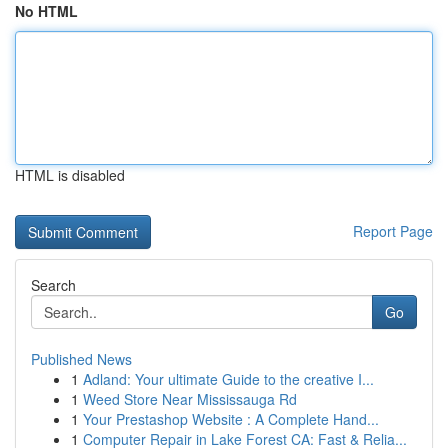
No HTML
HTML is disabled
Report Page
Search
Go
Published News
1
Adland: Your ultimate Guide to the creative I...
1
Weed Store Near Mississauga Rd
1
Your Prestashop Website : A Complete Hand...
1
Computer Repair in Lake Forest CA: Fast & Relia...