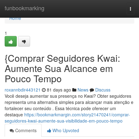
Home
funbookmarking
Togg
navi
Home
1
{Comprar Seguidores Kwai:
Aumente Sua Alcance em
Pouco Tempo
roxannbdir443121
81 days ago
News
Discuss
Você deseja aumentar sua presença no Kwai? Obter seguidores
representa uma alternativa simples para alcançar mais atenção e
fortalecer seu conteúdo . Essa técnica pode oferecer um
destaque
https://bookmarkmargin.com/story21470241/comprar-
seguidores-kwai-aumente-sua-visibilidade-em-pouco-tempo
Comments
Who Upvoted