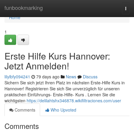
Home
funbookmarking
Togg
navi
Home
1
Erste Hilfe Kurs Hannover:
Jetzt Anmelden!
lilylbfy094241
79 days ago
News
Discuss
Sichern Sie sich jetzt Ihren Platz im nächsten Erste-Hilfe Kurs in
Hannover! Registrieren Sie sich Sie unverzüglich für unseren
praktischen Einführungs- Erste-Hilfe- Kurs . Lernen Sie die
wichtigsten
https://delilahtshx346878.wikifiltraciones.com/user
Comments
Who Upvoted
Comments