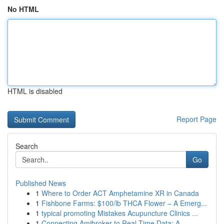
No HTML
HTML is disabled
Report Page
Search
Go
Published News
1
Where to Order ACT Amphetamine XR in Canada
1
Fishbone Farms: $100/lb THCA Flower – A Emerg...
1
typical promoting Mistakes Acupuncture Clinics ...
1
Connecting Amibroker to Real-Time Data: A