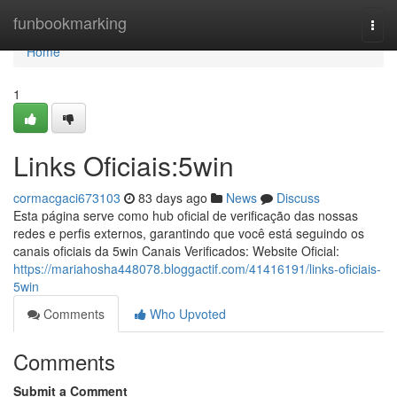
Home
funbookmarking
Togg
navi
Home
1
Links Oficiais:5win
cormacgaci673103
83 days ago
News
Discuss
Esta página serve como hub oficial de verificação das nossas
redes e perfis externos, garantindo que você está seguindo os
canais oficiais da 5win Canais Verificados: Website Oficial:
https://mariahosha448078.bloggactif.com/41416191/links-oficiais-
5win
Comments
Who Upvoted
Comments
Submit a Comment