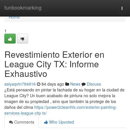
Home
funbookmarking
Togg
navi
Home
1
Revestimiento Exterior en
League City TX: Informe
Exhaustivo
asiyaqvtn784916
84 days ago
News
Discuss
¿Está pensando en pintar la fachada de su hogar en la ciudad de
League City? Un buen acabado de pintura no solo mejora la
imagen de su propiedad , sino que también la protege de los
daños del clima
https://power2cleanhtx.com/exterior-painting-
services-league-city-tx/
Comments
Who Upvoted