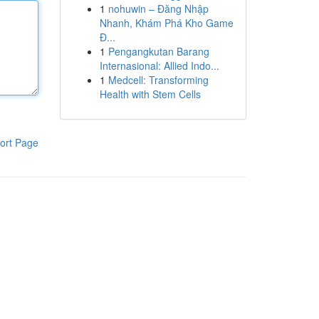
1
nohuwin – Đăng Nhập
Nhanh, Khám Phá Kho Game
Đ...
1
Pengangkutan Barang
Internasional: Allied Indo...
1
Medcell: Transforming
Health with Stem Cells
ort Page