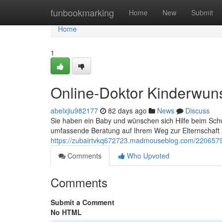
Home
funbookmarking
Home
New
Submit
Home
1
Online-Doktor Kinderwun
abelxjiu982177
82 days ago
News
Discuss
Sie haben ein Baby und wünschen sich Hilfe beim Schw
umfassende Beratung auf Ihrem Weg zur Elternschaft . P
https://zubairtvkq672723.madmouseblog.com/22065796
Comments
Who Upvoted
Comments
Submit a Comment
No HTML