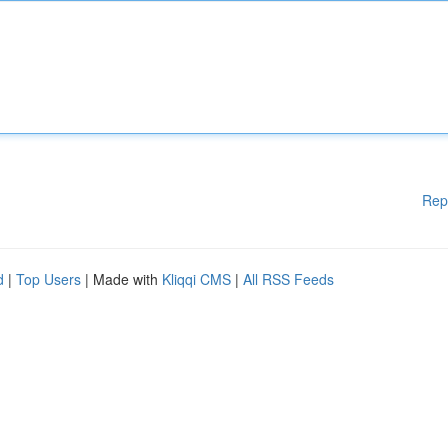
Rep
d
|
Top Users
| Made with
Kliqqi CMS
|
All RSS Feeds