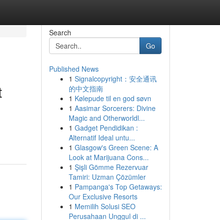
Search
Go
Published News
1
Signalcopyright：安全通讯
t
的中文指南
1
Kølepude til en god søvn
1
Aasimar Sorcerers: Divine
Magic and Otherworldl...
1
Gadget Pendidikan :
Alternatif Ideal untu...
1
Glasgow's Green Scene: A
Look at Marijuana Cons...
1
Şişli Gömme Rezervuar
Tamiri: Uzman Çözümler
1
Pampanga's Top Getaways:
Our Exclusive Resorts
1
Memilih Solusi SEO
Perusahaan Unggul di ...