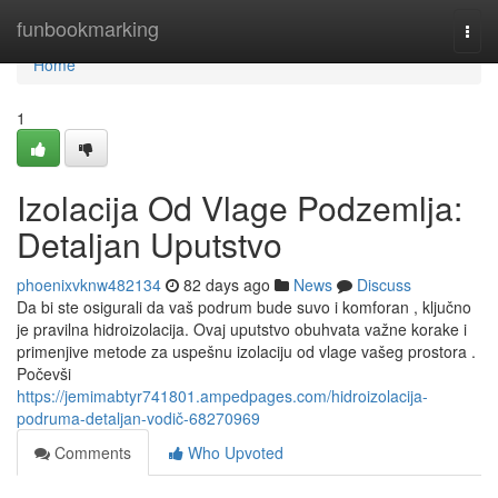
Home
funbookmarking
Togg
navi
Home
1
Izolacija Od Vlage Podzemlja:
Detaljan Uputstvo
phoenixvknw482134
82 days ago
News
Discuss
Da bi ste osigurali da vaš podrum bude suvo i komforan , ključno
je pravilna hidroizolacija. Ovaj uputstvo obuhvata važne korake i
primenjive metode za uspešnu izolaciju od vlage vašeg prostora .
Počevši
https://jemimabtyr741801.ampedpages.com/hidroizolacija-
podruma-detaljan-vodič-68270969
Comments
Who Upvoted