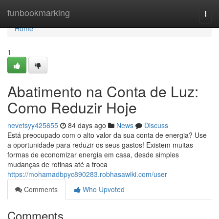
Home
funbookmarking
Togg
navi
Home
1
Abatimento na Conta de Luz:
Como Reduzir Hoje
nevetsyy425655
84 days ago
News
Discuss
Está preocupado com o alto valor da sua conta de energia? Use
a oportunidade para reduzir os seus gastos! Existem muitas
formas de economizar energia em casa, desde simples
mudanças de rotinas até a troca
https://mohamadbpyc890283.robhasawiki.com/user
Comments
Who Upvoted
Comments