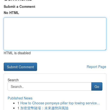
Submit a Comment
No HTML
HTML is disabled
Report Page
Search
Go
Published News
1
How to Choose pompeys pillar top towing service...
1
加密貨幣賭場：未來趨勢與風險