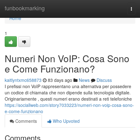
Home
funbookmarking
Togg
navi
Home
1
Numeri Non VoIP: Cosa Sono
e Come Funzionano?
kaitlyntxmc658873
83 days ago
News
Discuss
I prefissi non VoIP rappresentano una alternativa per possedere
un codice di chiamata che non dipende sulla tecnologia digitale.
Originariamente , questi numeri erano destinati a reti telefoniche
https://sociallweb.com/story7033223/numeri-non-voip-cosa-sono-
e-come-funzionano
Comments
Who Upvoted
Comments