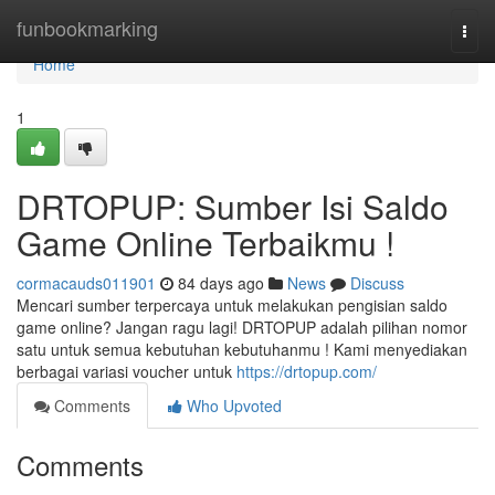
Home
funbookmarking
Togg
navi
Home
1
DRTOPUP: Sumber Isi Saldo
Game Online Terbaikmu !
cormacauds011901
84 days ago
News
Discuss
Mencari sumber terpercaya untuk melakukan pengisian saldo
game online? Jangan ragu lagi! DRTOPUP adalah pilihan nomor
satu untuk semua kebutuhan kebutuhanmu ! Kami menyediakan
berbagai variasi voucher untuk
https://drtopup.com/
Comments
Who Upvoted
Comments