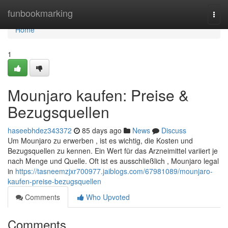
Home
funbookmarking
Togg
navi
Home
1
Mounjaro kaufen: Preise &
Bezugsquellen
haseebhdez343372
85 days ago
News
Discuss
Um Mounjaro zu erwerben , ist es wichtig, die Kosten und
Bezugsquellen zu kennen. Ein Wert für das Arzneimittel variiert je
nach Menge und Quelle. Oft ist es ausschließlich , Mounjaro legal
in
https://tasneemzjxr700977.jaiblogs.com/67981089/mounjaro-
kaufen-preise-bezugsquellen
Comments
Who Upvoted
Comments