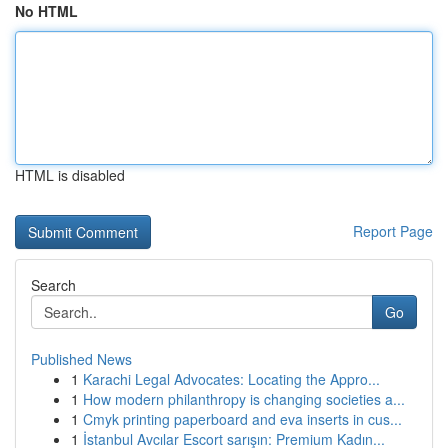
No HTML
HTML is disabled
Report Page
Search
Go
Published News
1
Karachi Legal Advocates: Locating the Appro...
1
How modern philanthropy is changing societies a...
1
Cmyk printing paperboard and eva inserts in cus...
1
İstanbul Avcılar Escort sarışın: Premium Kadın...