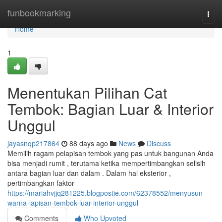
Home
funbookmarking
Togg
navi
Home
1
Menentukan Pilihan Cat
Tembok: Bagian Luar & Interior
Unggul
jayasnqp217864
88 days ago
News
Discuss
Memilih ragam pelapisan tembok yang pas untuk bangunan Anda
bisa menjadi rumit , terutama ketika mempertimbangkan selisih
antara bagian luar dan dalam . Dalam hal eksterior ,
pertimbangkan faktor
https://mariahvjjq281225.blogpostie.com/62378552/menyusun-
warna-lapisan-tembok-luar-interior-unggul
Comments
Who Upvoted