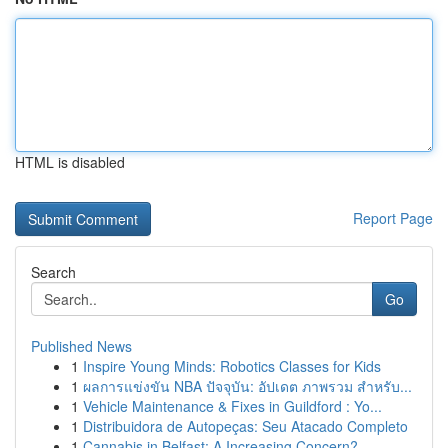
HTML is disabled
Report Page
Search
Go
Published News
1
Inspire Young Minds: Robotics Classes for Kids
1
ผลการแข่งขัน NBA ปัจจุบัน: อัปเดต ภาพรวม สำหรับ...
1
Vehicle Maintenance & Fixes in Guildford : Yo...
1
Distribuidora de Autopeças: Seu Atacado Completo
1
Cannabis in Belfast: A Increasing Concern?