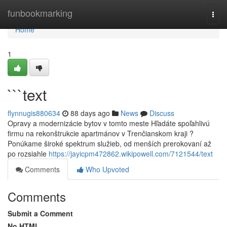
Home
funbookmarking
Togg
navi
Home
1
```text
flynnugis880634
88 days ago
News
Discuss
Opravy a modernizácie bytov v tomto meste Hľadáte spoľahlivú
firmu na rekonštrukcie apartmánov v Trenčianskom kraji ?
Ponúkame široké spektrum služieb, od menších prerokovaní až
po rozsiahle
https://jayicpm472862.wikipowell.com/7121544/text
Comments
Who Upvoted
Comments
Submit a Comment
No HTML